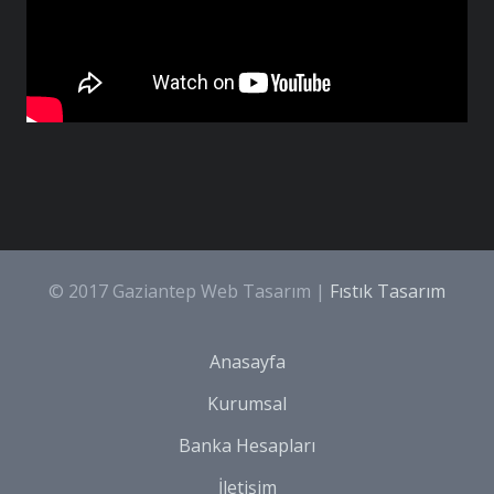
© 2017 Gaziantep Web Tasarım |
Fıstık Tasarım
Anasayfa
Kurumsal
Banka Hesapları
İletişim