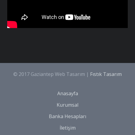
© 2017 Gaziantep Web Tasarım |
Fıstık Tasarım
Anasayfa
Kurumsal
Banka Hesapları
İletişim