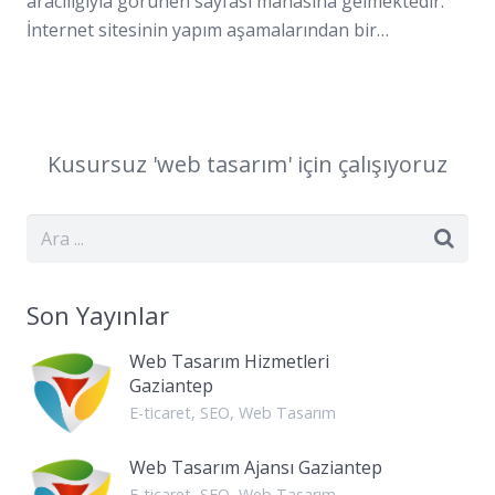
aracılığıyla görünen sayfası manasına gelmektedir.
İnternet sitesinin yapım aşamalarından bir…
Kusursuz '
web
tasarım
' için çalışıyoruz
Son Yayınlar
Web Tasarım Hizmetleri
Gaziantep
E-ticaret
,
SEO
,
Web Tasarım
Web Tasarım Ajansı Gaziantep
E-ticaret
,
SEO
,
Web Tasarım