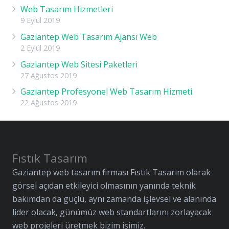
Web Tasarım Hizmetleri
9 Eylül 2019
Gaziantep Web Tasarım Ajansı Web
2 Eylül 2019
Gaziantep Web Sitesi Paketleri
27 Ağustos 2019
Gaziantep Profesyonel Web Tasarım Hizmeti
22 Ağustos 2019
Fıstık Tasarım
Gaziantep web tasarım firması Fıstık Tasarım olarak
görsel açıdan etkileyici olmasının yanında teknik
bakımdan da güçlü, aynı zamanda işlevsel ve alanında
lider olacak, günümüz web standartlarını zorlayacak
web projeleri üretmek bizim işimiz.