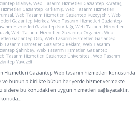
ziantep İslahiye
,
Web Tasarım Hizmetleri Gaziantep KArataş
,
Hizmetleri Gaziantep Karkamış
,
Web Tasarım Hizmetleri
rumsal
,
Web Tasarım Hizmetleri Gaziantep Kuzeyşehir
,
Web
etleri Gaziantep Merkez
,
Web Tasarım Hizmetleri Gaziantep
sarım Hizmetleri Gaziantep Nurdağı
,
Web Tasarım Hizmetleri
uzeli
,
Web Tasarım Hizmetleri Gaziantep Organize
,
Web
etleri Gaziantep Osb
,
Web Tasarım Hizmetleri Gaziantep
b Tasarım Hizmetleri Gaziantep Reklam
,
Web Tasarım
ziantep Şahinbey
,
Web Tasarım Hizmetleri Gaziantep
b Tasarım Hizmetleri Gaziantep Üniversitesi
,
Web Tasarım
ziantep Yavuzeli
 Hizmetleri Gaziantep Web tasarım hizmetleri konusunda
e ve bununla birlikte bütün her yerde hizmet vermekte
z sizlere bu konudaki en uygun hizmetleri sağlayacaktır.
u konuda…