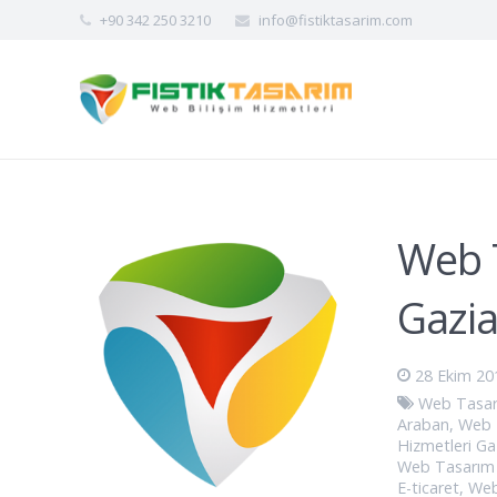
+90 342 250 3210
info@fistiktasarim.com
Web 
Gazi
28 Ekim 20
Web Tasar
Araban
,
Web 
Hizmetleri G
Web Tasarım 
E-ticaret
,
Web