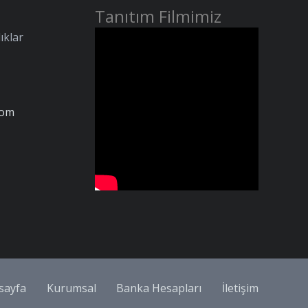
Tanıtım Filmimiz
ıklar
com
sayfa
Kurumsal
Banka Hesapları
İletişim