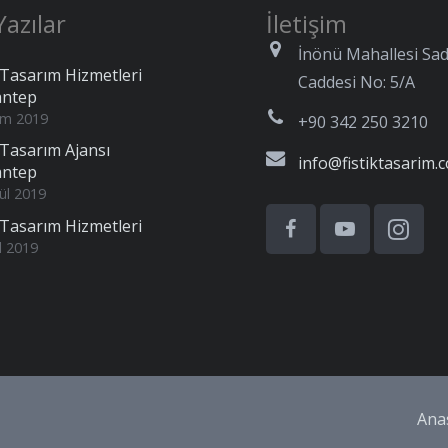
azılar
İletişim
İnönü Mahallesi Sad
Tasarım Hizmetleri
Caddesi No: 5/A
antep
im 2019
+90 342 250 3210
Tasarım Ajansı
info@fistiktasarim.
antep
ül 2019
Tasarım Hizmetleri
l 2019
Ana