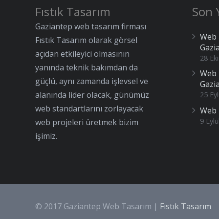
Fıstık Tasarım
Son Y
Gaziantep web tasarım firması
Web 
Fıstık Tasarım olarak görsel
Gazi
açıdan etkileyici olmasının
28 Ek
yanında teknik bakımdan da
Web 
güçlü, aynı zamanda işlevsel ve
Gazi
alanında lider olacak, günümüz
25 Eyl
web standartlarını zorlayacak
Web 
9 Eylü
web projeleri üretmek bizim
işimiz.
© 2017 Gaziantep Web Tasarım |
Fıstık Tasarım