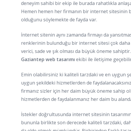
deneyim sahibi bir ekip ile burada rahatlıkla anlaşab
Hemen hemen her firmanın bir internet sitesinin
olduğunu söylemekte de fayda var.
İnternet sitenin aynı zamanda firmayı da yansıtma
renklerinin bulunduğu bir internet sitesi çok daha a
verici, sade ve şık olması da büyük öneme sahipti
Gaziantep web tasarımı
ekibi ile iletişime geçebili
Emin olabilirsiniz ki kaliteli tarzdaki ve en uygun 
uygun şekildeki hizmetlerden de faydalanacaksını
firmanız sizler için her daim büyük öneme sahip olma
hizmetlerden de faydalanmanız her daim bu aland
İstekler doğrultusunda internet sitesinin tasarımın
bununla birlikte son derecede kaliteli tarzdaki, dah
da elde etmek mümkündür. Birbirinden farklı tasar