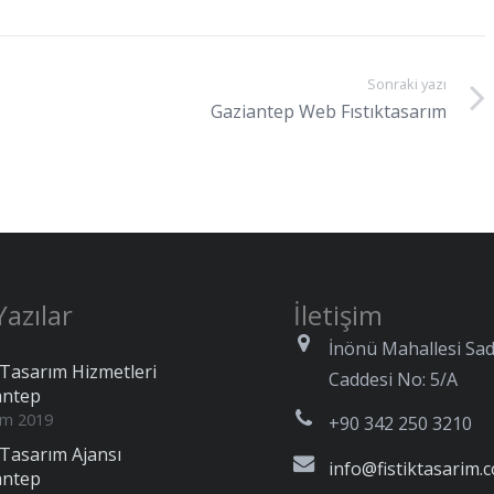
Sonraki yazı
Gaziantep Web Fıstıktasarım
azılar
İletişim
İnönü Mahallesi Sad
Tasarım Hizmetleri
Caddesi No: 5/A
antep
im 2019
+90 342 250 3210
Tasarım Ajansı
info@fistiktasarim.
antep