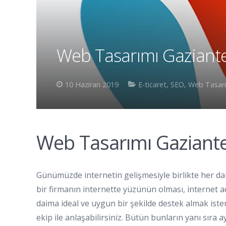
Web Tasarımı Gaziant
10 Haziran 2019
E-ticaret
,
SEO
,
Web Tasar
Web Tasarımı Gaziant
Günümüzde internetin gelişmesiyle birlikte her dai
bir firmanın internette yüzünün olması, internet 
daima ideal ve uygun bir şekilde destek almak ist
ekip ile anlaşabilirsiniz. Bütün bunların yanı sıra