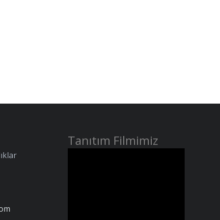
Tanıtım Filmimiz
ıklar
com