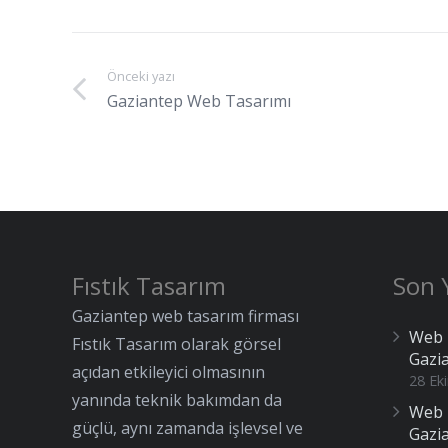
Önceki yazı
Gaziantep Web Tasarımı
Fıstık Tasarım
Son Y
Gaziantep web tasarım firması
Web 
Fıstık Tasarım olarak görsel
Gazi
açıdan etkileyici olmasının
28 Ek
yanında teknik bakımdan da
Web 
güçlü, aynı zamanda işlevsel ve
Gazi