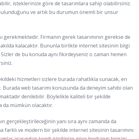
ilir, isteklerinize göre de tasarımlara sahip olabilirsiniz.
 bulunduğunu ve artık bu durumun önemli bir unsur
sı gerekmektedir. Firmanın gerek tasarımının gerekse de
kılda kalacaktır. Bununla birlikte internet sitesinin bilgi
r. Sizler de bu konuda aynı fikirdeyseniz o zaman hemen
rsiniz.
şekildeki hizmetleri sizlere burada rahatlıkla sunacak, en
z. Burada web tasarımı konusunda da deneyim sahibi olan
ktadır denilebilir. Böylelikle kaliteli bir şekilde
a da mümkün olacaktır.
ın gerçekleştirileceğinin yanı sıra aynı zamanda da
a farklı ve modern bir şekilde internet sitesinin tasarımını
ımlar arasından kendi isteğinize göre herhangi birisini