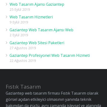
Web Tasarım Ajansı Gaziantep
25 Eylül 2019
Web Tasarım Hizmetleri
9 Eylül 2019
Gaziantep Web Tasarım Ajansı Web
2 Eylül 2019
Gaziantep Web Sitesi Paketleri
27 Ağustos 2019
Gaziantep Profesyonel Web Tasarım Hizmeti
22 Ağustos 2019
Fıstık Tasarım
Gaziantep web tasarım firması Fıstık Tasarım olarak
görsel açıdan etkileyici olmasının yanında teknik
bakımdan da güçlü, aynı zamanda işlevsel ve alanında