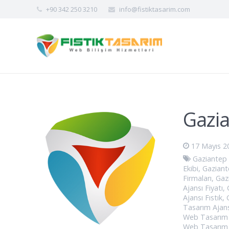
+90 342 250 3210
info@fistiktasarim.com
Gazia
17 Mayıs 2
Gaziantep
Ekibi
,
Gaziant
Firmaları
,
Gaz
Ajansı Fiyatı
,
Ajansı Fıstık
,
Tasarım Ajans
Web Tasarım 
Web Tasarım 