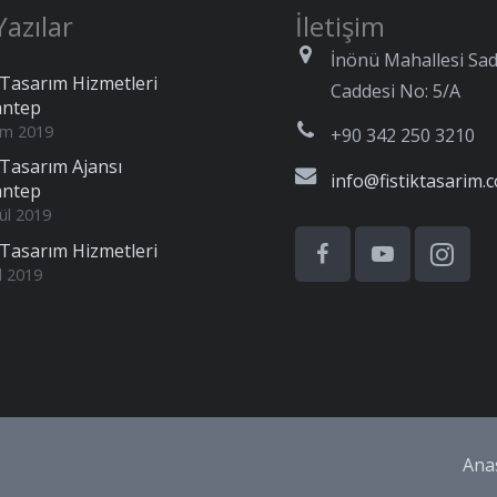
azılar
İletişim
İnönü Mahallesi Sad
Tasarım Hizmetleri
Caddesi No: 5/A
antep
im 2019
+90 342 250 3210
Tasarım Ajansı
info@fistiktasarim.
antep
ül 2019
Tasarım Hizmetleri
l 2019
Ana