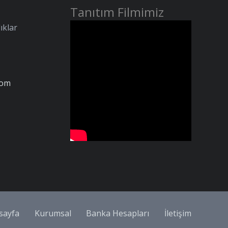
Tanıtım Filmimiz
ıklar
com
sayfa
Kurumsal
Banka Hesapları
İletişim