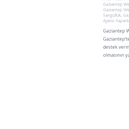
Gaziantep We
Gaziantep We
Sarıgüllük
,
Ga
Ajansı Yapanl
Gaziantep W
Gaziantep’te
destek verme
olmasının y