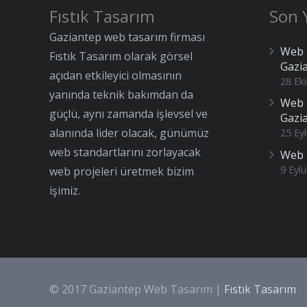
Fıstık Tasarım
Son Y
Gaziantep web tasarım firması
Web 
Fıstık Tasarım olarak görsel
Gazi
açıdan etkileyici olmasının
28 Ek
yanında teknik bakımdan da
Web 
güçlü, aynı zamanda işlevsel ve
Gazi
alanında lider olacak, günümüz
25 Eyl
web standartlarını zorlayacak
Web 
9 Eylü
web projeleri üretmek bizim
işimiz.
© 2017 Gaziantep Web Tasarım |
Fıstık Tasarım