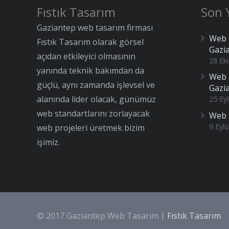
Fıstık Tasarım
Son Y
Gaziantep web tasarım firması
Web 
Fıstık Tasarım olarak görsel
Gazi
açıdan etkileyici olmasının
28 Ek
yanında teknik bakımdan da
Web 
güçlü, aynı zamanda işlevsel ve
Gazi
alanında lider olacak, günümüz
25 Eyl
web standartlarını zorlayacak
Web 
9 Eylü
web projeleri üretmek bizim
işimiz.
© 2017 Gaziantep Web Tasarım |
Fıstık Tasarım