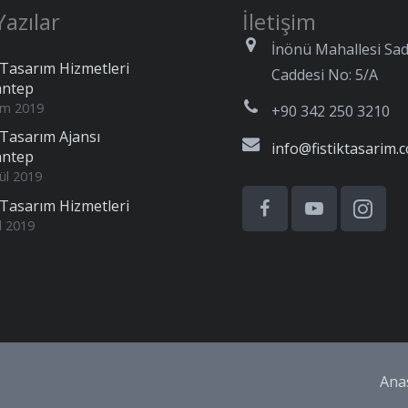
azılar
İletişim
İnönü Mahallesi Sad
Tasarım Hizmetleri
Caddesi No: 5/A
antep
im 2019
+90 342 250 3210
Tasarım Ajansı
info@fistiktasarim.
antep
ül 2019
Tasarım Hizmetleri
l 2019
Ana