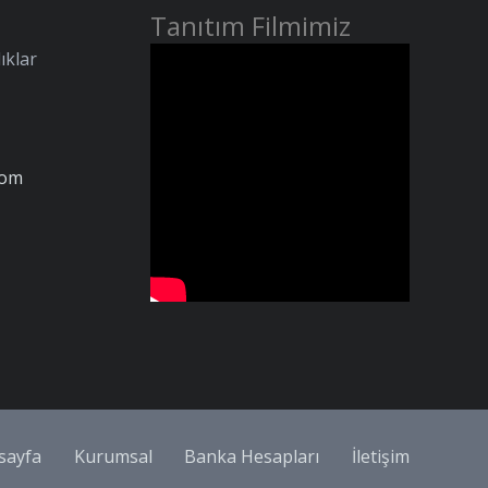
Tanıtım Filmimiz
ıklar
com
sayfa
Kurumsal
Banka Hesapları
İletişim