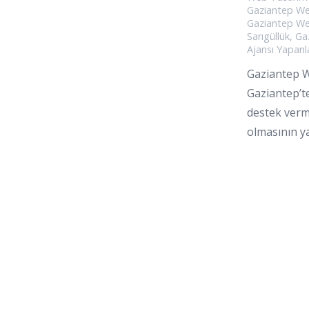
Gaziantep We
Gaziantep We
Sarıgüllük
,
Ga
Ajansı Yapanl
Gaziantep W
Gaziantep’te
destek verme
olmasının y