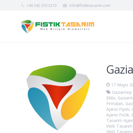
+90 342 250 3210
info@fistiktasarim.com
Gazia
17 Mayıs 2
Gaziantep
Ekibi
,
Gaziant
Firmaları
,
Gaz
Ajansı Fiyatı
,
Ajansı Fıstık
,
Tasarım Ajans
Web Tasarım 
Web Tasarım 