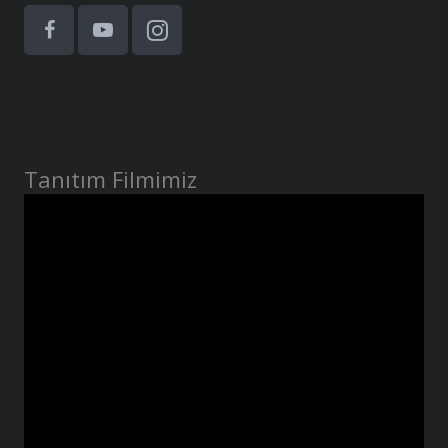
Tanıtım Filmimiz