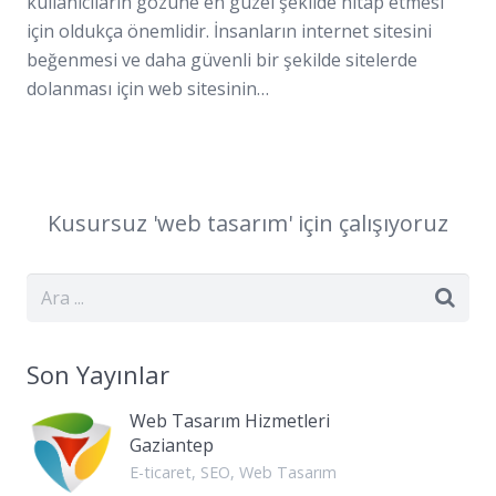
kullanıcıların gözüne en güzel şekilde hitap etmesi
için oldukça önemlidir. İnsanların internet sitesini
beğenmesi ve daha güvenli bir şekilde sitelerde
dolanması için web sitesinin…
Kusursuz '
web
tasarım
' için çalışıyoruz
Son Yayınlar
Web Tasarım Hizmetleri
Gaziantep
E-ticaret
,
SEO
,
Web Tasarım