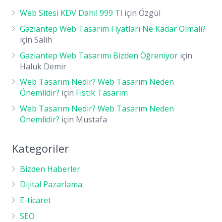
Web Sitesi KDV Dahil 999 Tl
için
Özgül
Gaziantep Web Tasarım Fiyatları Ne Kadar Olmalı?
için
Salih
Gaziantep Web Tasarımı Bizden Öğreniyor
için
Haluk Demir
Web Tasarım Nedir? Web Tasarım Neden
Önemlidir?
için
Fıstık Tasarım
Web Tasarım Nedir? Web Tasarım Neden
Önemlidir?
için
Mustafa
Kategoriler
Bizden Haberler
Dijital Pazarlama
E-ticaret
SEO