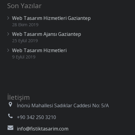
Son Yazılar
Web Tasarım Hizmetleri Gaziantep
28 Ekim 2019
Web Tasarım Ajansı Gaziantep
25 Eylül 2019
Web Tasarım Hizmetleri
9 Eylül 2019
İletişim
İnönü Mahallesi Sadıklar Caddesi No: 5/A
+90 342 250 3210
info@fistiktasarim.com