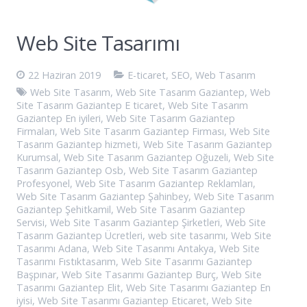
Web Site Tasarımı
22 Haziran 2019
E-ticaret
,
SEO
,
Web Tasarım
Web Site Tasarım
,
Web Site Tasarım Gaziantep
,
Web
Site Tasarım Gaziantep E ticaret
,
Web Site Tasarım
Gaziantep En iyileri
,
Web Site Tasarım Gaziantep
Firmaları
,
Web Site Tasarım Gaziantep Firması
,
Web Site
Tasarım Gaziantep hizmeti
,
Web Site Tasarım Gaziantep
Kurumsal
,
Web Site Tasarım Gaziantep Oğuzeli
,
Web Site
Tasarım Gaziantep Osb
,
Web Site Tasarım Gaziantep
Profesyonel
,
Web Site Tasarım Gaziantep Reklamları
,
Web Site Tasarım Gaziantep Şahinbey
,
Web Site Tasarım
Gaziantep Şehitkamil
,
Web Site Tasarım Gaziantep
Servisi
,
Web Site Tasarım Gaziantep Şirketleri
,
Web Site
Tasarım Gaziantep Ücretleri
,
web site tasarımı
,
Web Site
Tasarımı Adana
,
Web Site Tasarımı Antakya
,
Web Site
Tasarımı Fıstıktasarım
,
Web Site Tasarımı Gaziantep
Başpınar
,
Web Site Tasarımı Gaziantep Burç
,
Web Site
Tasarımı Gaziantep Elit
,
Web Site Tasarımı Gaziantep En
iyisi
,
Web Site Tasarımı Gaziantep Eticaret
,
Web Site