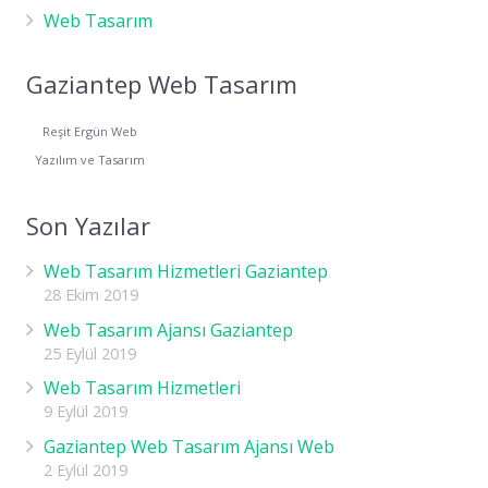
Web Tasarım
Gaziantep Web Tasarım
Reşit Ergün Web
Yazılım ve Tasarım
Son Yazılar
Web Tasarım Hizmetleri Gaziantep
28 Ekim 2019
Web Tasarım Ajansı Gaziantep
25 Eylül 2019
Web Tasarım Hizmetleri
9 Eylül 2019
Gaziantep Web Tasarım Ajansı Web
2 Eylül 2019