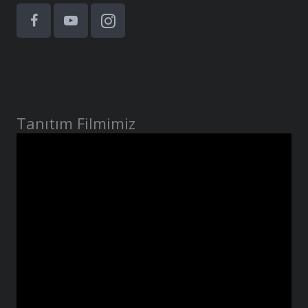
Tanıtım Filmimiz