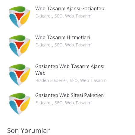
Web Tasarım Ajansı Gaziantep
E-ticaret
,
SEO
,
Web Tasarım
Web Tasarım Hizmetleri
E-ticaret
,
SEO
,
Web Tasarım
Gaziantep Web Tasarım Ajansı
Web
Bizden Haberler
,
SEO
,
Web Tasarım
Gaziantep Web Sitesi Paketleri
E-ticaret
,
SEO
,
Web Tasarım
Son Yorumlar